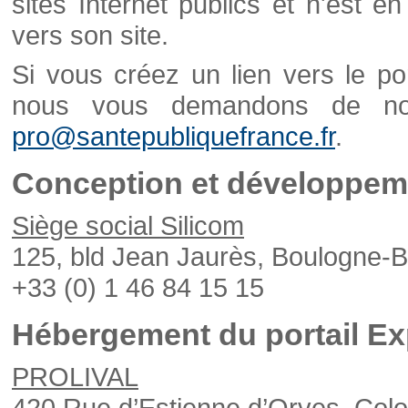
sites Internet publics et n'est e
vers son site.
Si vous créez un lien vers le po
nous vous demandons de nou
pro@santepubliquefrance.fr
.
Conception et développeme
Siège social Silicom
125, bld Jean Jaurès, Boulogne-B
+33 (0) 1 46 84 15 15
Hébergement du portail Ex
PROLIVAL
420 Rue d’Estienne d’Orves, Col