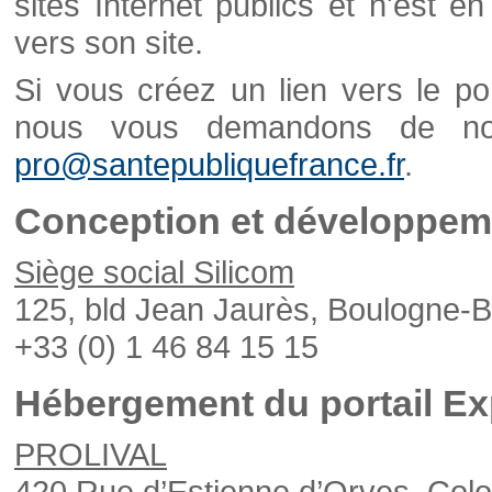
sites Internet publics et n'est e
vers son site.
Si vous créez un lien vers le po
nous vous demandons de nou
pro@santepubliquefrance.fr
.
Conception et développeme
Siège social Silicom
125, bld Jean Jaurès, Boulogne-B
+33 (0) 1 46 84 15 15
Hébergement du portail Ex
PROLIVAL
420 Rue d’Estienne d’Orves, Col