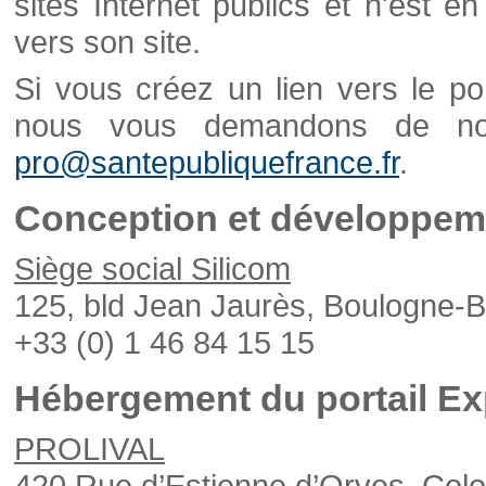
sites Internet publics et n'est e
vers son site.
Si vous créez un lien vers le po
nous vous demandons de nou
pro@santepubliquefrance.fr
.
Conception et développeme
Siège social Silicom
125, bld Jean Jaurès, Boulogne-B
+33 (0) 1 46 84 15 15
Hébergement du portail Ex
PROLIVAL
420 Rue d’Estienne d’Orves, Col