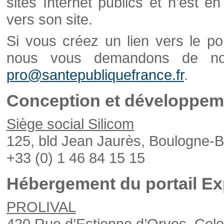
sites Internet publics et n'est e
vers son site.
Si vous créez un lien vers le po
nous vous demandons de nou
pro@santepubliquefrance.fr
.
Conception et développeme
Siège social Silicom
125, bld Jean Jaurès, Boulogne-B
+33 (0) 1 46 84 15 15
Hébergement du portail Ex
PROLIVAL
420 Rue d’Estienne d’Orves, Col