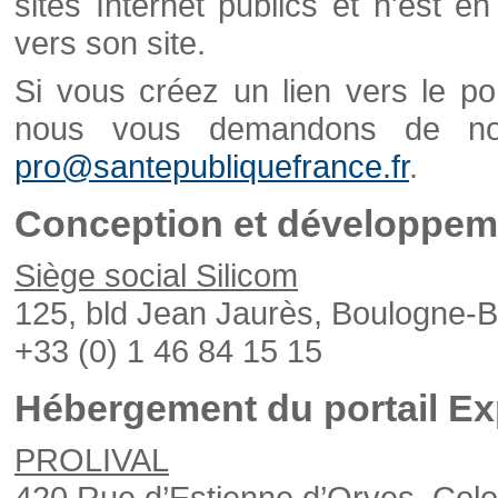
sites Internet publics et n'est e
vers son site.
Si vous créez un lien vers le po
nous vous demandons de nou
pro@santepubliquefrance.fr
.
Conception et développeme
Siège social Silicom
125, bld Jean Jaurès, Boulogne-B
+33 (0) 1 46 84 15 15
Hébergement du portail Ex
PROLIVAL
420 Rue d’Estienne d’Orves, Col