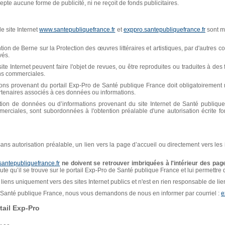
pte aucune forme de publicité, ni ne reçoit de fonds publicitaires.
e site Internet
www.santepubliquefrance.fr
et
exppro.santepubliquefrance.fr
sont mi
n de Berne sur la Protection des œuvres littéraires et artistiques, par d'autres con
vés.
ite Internet peuvent faire l'objet de revues, ou être reproduites ou traduites à de
ins commerciales.
ions provenant du portail Exp-Pro de Santé publique France doit obligatoiremen
artenaires associés à ces données ou informations.
isation de données ou d’informations provenant du site Internet de Santé publiq
erciales, sont subordonnées à l'obtention préalable d'une autorisation écrite f
, sans autorisation préalable, un lien vers la page d’accueil ou directement vers les
santepubliquefrance.fr
ne doivent se retrouver imbriquées à l'intérieur des page
naute qu’il se trouve sur le portail Exp-Pro de Santé publique France et lui permettre
liens uniquement vers des sites Internet publics et n'est en rien responsable de liens
de Santé publique France, nous vous demandons de nous en informer par courriel :
e
ail Exp-Pro