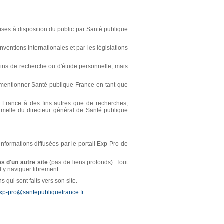
ses à disposition du public par Santé publique
ventions internationales et par les législations
s fins de recherche ou d'étude personnelle, mais
t mentionner Santé publique France en tant que
ue France à des fins autres que de recherches,
ormelle du directeur général de Santé publique
 informations diffusées par le portail Exp-Pro de
s d'un autre site
(pas de liens profonds). Tout
 d’y naviguer librement.
 qui sont faits vers son site.
xp-pro@santepubliquefrance.fr
.