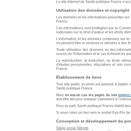
Le site Internet de Santé publique France n’acce
Utilisation des données et copyright
Les données et les informations présentes sur l
France.
Ces informations sont protégées par la Conventio
nationales sur le droit d'auteur et les droits déri
L'information et les données contenues sur le s
ne peuvent être ni vendues ni utilisées à des f
Toute utilisation des données ou des informat
source de l'information et le cas échéant les p
La reproduction, la traduction, ou toute util
d'études personnelles, éducatives et non comm
France.
Établissement de liens
Tout site public ou privé est autorisé à établir
Santé publique France.
Mais
en aucun cas les pages du site
exppro.
doit être fait pour indiquer clairement à l’inter
Pour sa part, Santé publique France établit des 
Si vous créez un lien vers le portail Exp-Pro 
Conception et développement du port
Siège social Silicom