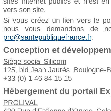
sites Internet publics et n'est e
vers son site.
Si vous créez un lien vers le po
nous vous demandons de nou
pro@santepubliquefrance.fr
.
Conception et développeme
Siège social Silicom
125, bld Jean Jaurès, Boulogne-B
+33 (0) 1 46 84 15 15
Hébergement du portail Ex
PROLIVAL
420 Rue d’Estienne d’Orves, Col