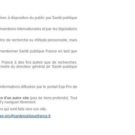
ses à disposition du public par Santé publique
ventions internationales et par les législations
s fins de recherche ou d'étude personnelle, mais
t mentionner Santé publique France en tant que
ue France à des fins autres que de recherches,
ormelle du directeur général de Santé publique
 informations diffusées par le portail Exp-Pro de
s d'un autre site
(pas de liens profonds). Tout
 d’y naviguer librement.
 qui sont faits vers son site.
xp-pro@santepubliquefrance.fr
.