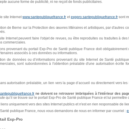
pte aucune forme de publicité, ni ne reçoit de fonds publicitaires.
e site Internet
www.santepubliquefrance.fr
et
exppro.santepubliquefrance.fr
sont mi
n de Berne sur la Protection des œuvres littéraires et artistiques, par d'autres con
vés.
ite Internet peuvent faire l'objet de revues, ou être reproduites ou traduites à de
ins commerciales.
ions provenant du portail Exp-Pro de Santé publique France doit obligatoiremen
artenaires associés à ces données ou informations.
isation de données ou d’informations provenant du site Internet de Santé publiq
erciales, sont subordonnées à l'obtention préalable d'une autorisation écrite f
, sans autorisation préalable, un lien vers la page d’accueil ou directement vers les
santepubliquefrance.fr
ne doivent se retrouver imbriquées à l'intérieur des page
naute qu’il se trouve sur le portail Exp-Pro de Santé publique France et lui permettre
liens uniquement vers des sites Internet publics et n'est en rien responsable de liens
de Santé publique France, nous vous demandons de nous en informer par courriel :
e
ail Exp-Pro