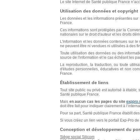
Le site Internet de Santé publique France n’acce
Utilisation des données et copyright
Les données et les informations présentes sur l
France.
Ces informations sont protégées par la Conventio
nationales sur le droit d'auteur et les droits déri
L'information et les données contenues sur le s
ne peuvent être ni vendues ni utilisées à des f
Toute utilisation des données ou des informat
source de l'information et le cas échéant les p
La reproduction, la traduction, ou toute util
d'études personnelles, éducatives et non comm
France.
Établissement de liens
Tout site public ou privé est autorisé à établir
Santé publique France.
Mais
en aucun cas les pages du site
exppro.
doit être fait pour indiquer clairement à l’inter
Pour sa part, Santé publique France établit des 
Si vous créez un lien vers le portail Exp-Pro 
Conception et développement du port
Siège social Silicom