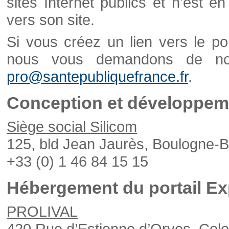
sites Internet publics et n'est e
vers son site.
Si vous créez un lien vers le po
nous vous demandons de nou
pro@santepubliquefrance.fr
.
Conception et développeme
Siège social Silicom
125, bld Jean Jaurès, Boulogne-B
+33 (0) 1 46 84 15 15
Hébergement du portail Ex
PROLIVAL
420 Rue d’Estienne d’Orves, Col