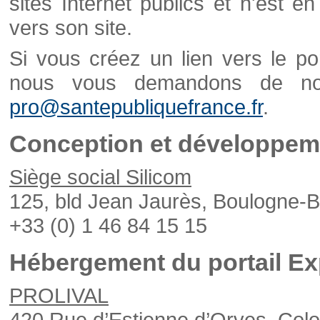
sites Internet publics et n'est e
vers son site.
Si vous créez un lien vers le po
nous vous demandons de nou
pro@santepubliquefrance.fr
.
Conception et développeme
Siège social Silicom
125, bld Jean Jaurès, Boulogne-B
+33 (0) 1 46 84 15 15
Hébergement du portail Ex
PROLIVAL
420 Rue d’Estienne d’Orves, Col