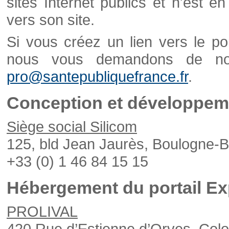
sites Internet publics et n'est e
vers son site.
Si vous créez un lien vers le po
nous vous demandons de nou
pro@santepubliquefrance.fr
.
Conception et développeme
Siège social Silicom
125, bld Jean Jaurès, Boulogne-B
+33 (0) 1 46 84 15 15
Hébergement du portail Ex
PROLIVAL
420 Rue d’Estienne d’Orves, Col