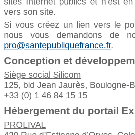
sites Internet publics et n'est e
vers son site.
Si vous créez un lien vers le po
nous vous demandons de nou
pro@santepubliquefrance.fr
.
Conception et développeme
Siège social Silicom
125, bld Jean Jaurès, Boulogne-B
+33 (0) 1 46 84 15 15
Hébergement du portail Ex
PROLIVAL
420 Rue d’Estienne d’Orves, Col