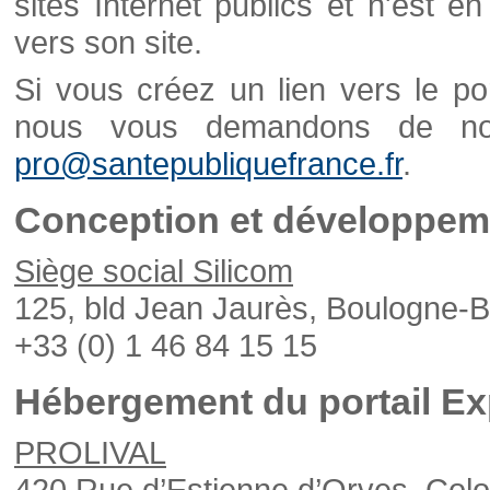
sites Internet publics et n'est e
vers son site.
Si vous créez un lien vers le po
nous vous demandons de nou
pro@santepubliquefrance.fr
.
Conception et développeme
Siège social Silicom
125, bld Jean Jaurès, Boulogne-B
+33 (0) 1 46 84 15 15
Hébergement du portail Ex
PROLIVAL
420 Rue d’Estienne d’Orves, Col