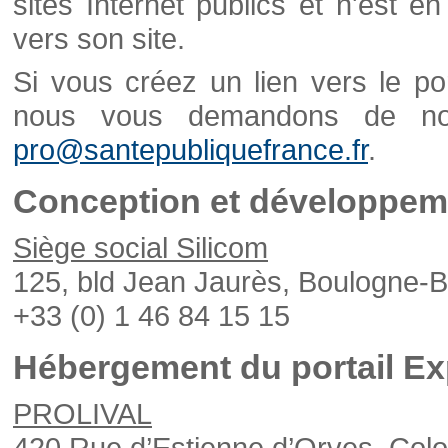
sites Internet publics et n'est e
vers son site.
Si vous créez un lien vers le po
nous vous demandons de nou
pro@santepubliquefrance.fr
.
Conception et développeme
Siège social Silicom
125, bld Jean Jaurès, Boulogne-B
+33 (0) 1 46 84 15 15
Hébergement du portail Ex
PROLIVAL
420 Rue d’Estienne d’Orves, Col