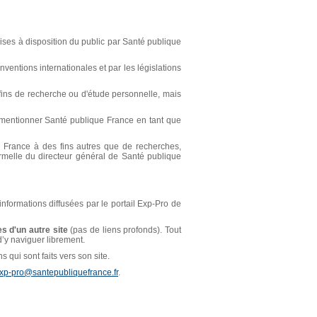
ses à disposition du public par Santé publique
ventions internationales et par les législations
s fins de recherche ou d'étude personnelle, mais
t mentionner Santé publique France en tant que
ue France à des fins autres que de recherches,
ormelle du directeur général de Santé publique
 informations diffusées par le portail Exp-Pro de
s d'un autre site
(pas de liens profonds). Tout
 d’y naviguer librement.
 qui sont faits vers son site.
xp-pro@santepubliquefrance.fr
.