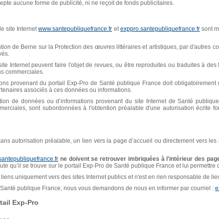
pte aucune forme de publicité, ni ne reçoit de fonds publicitaires.
e site Internet
www.santepubliquefrance.fr
et
exppro.santepubliquefrance.fr
sont mi
n de Berne sur la Protection des œuvres littéraires et artistiques, par d'autres con
vés.
ite Internet peuvent faire l'objet de revues, ou être reproduites ou traduites à de
ins commerciales.
ions provenant du portail Exp-Pro de Santé publique France doit obligatoiremen
artenaires associés à ces données ou informations.
isation de données ou d’informations provenant du site Internet de Santé publiq
erciales, sont subordonnées à l'obtention préalable d'une autorisation écrite f
, sans autorisation préalable, un lien vers la page d’accueil ou directement vers les
santepubliquefrance.fr
ne doivent se retrouver imbriquées à l'intérieur des page
naute qu’il se trouve sur le portail Exp-Pro de Santé publique France et lui permettre
liens uniquement vers des sites Internet publics et n'est en rien responsable de liens
de Santé publique France, nous vous demandons de nous en informer par courriel :
e
ail Exp-Pro