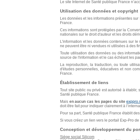
Le site Internet de Santé publique France n’acce
Utilisation des données et copyright
Les données et les informations présentes sur l
France.
Ces informations sont protégées par la Conventio
nationales sur le droit d'auteur et les droits déri
L'information et les données contenues sur le s
ne peuvent être ni vendues ni utilisées à des f
Toute utilisation des données ou des informat
source de l'information et le cas échéant les p
La reproduction, la traduction, ou toute util
d'études personnelles, éducatives et non comm
France.
Établissement de liens
Tout site public ou privé est autorisé à établir
Santé publique France.
Mais
en aucun cas les pages du site
exppro.
doit être fait pour indiquer clairement à l’inter
Pour sa part, Santé publique France établit des 
Si vous créez un lien vers le portail Exp-Pro 
Conception et développement du port
Siège social Silicom