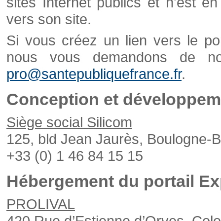
sites Internet publics et n'est e
vers son site.
Si vous créez un lien vers le po
nous vous demandons de nou
pro@santepubliquefrance.fr
.
Conception et développeme
Siège social Silicom
125, bld Jean Jaurès, Boulogne-B
+33 (0) 1 46 84 15 15
Hébergement du portail Ex
PROLIVAL
420 Rue d’Estienne d’Orves, Col