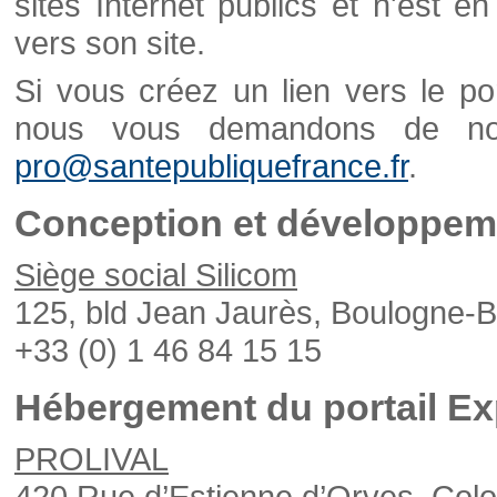
sites Internet publics et n'est e
vers son site.
Si vous créez un lien vers le po
nous vous demandons de nou
pro@santepubliquefrance.fr
.
Conception et développeme
Siège social Silicom
125, bld Jean Jaurès, Boulogne-B
+33 (0) 1 46 84 15 15
Hébergement du portail Ex
PROLIVAL
420 Rue d’Estienne d’Orves, Col