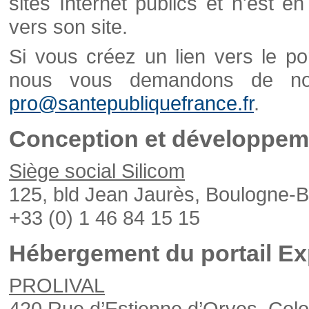
sites Internet publics et n'est e
vers son site.
Si vous créez un lien vers le po
nous vous demandons de nou
pro@santepubliquefrance.fr
.
Conception et développeme
Siège social Silicom
125, bld Jean Jaurès, Boulogne-B
+33 (0) 1 46 84 15 15
Hébergement du portail Ex
PROLIVAL
420 Rue d’Estienne d’Orves, Col