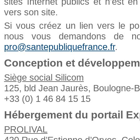
sites Internet publics et n'est e
vers son site.
Si vous créez un lien vers le po
nous vous demandons de nou
pro@santepubliquefrance.fr
.
Conception et développeme
Siège social Silicom
125, bld Jean Jaurès, Boulogne-B
+33 (0) 1 46 84 15 15
Hébergement du portail Ex
PROLIVAL
420 Rue d’Estienne d’Orves, Col