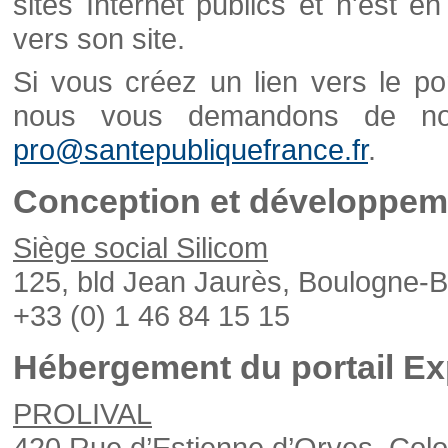
sites Internet publics et n'est e
vers son site.
Si vous créez un lien vers le po
nous vous demandons de nou
pro@santepubliquefrance.fr
.
Conception et développeme
Siège social Silicom
125, bld Jean Jaurès, Boulogne-B
+33 (0) 1 46 84 15 15
Hébergement du portail Ex
PROLIVAL
420 Rue d’Estienne d’Orves, Col