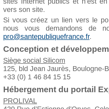
sites Internet publics et n'est e
vers son site.
Si vous créez un lien vers le po
nous vous demandons de nou
pro@santepubliquefrance.fr
.
Conception et développeme
Siège social Silicom
125, bld Jean Jaurès, Boulogne-B
+33 (0) 1 46 84 15 15
Hébergement du portail Ex
PROLIVAL
420 Rue d’Estienne d’Orves, Col