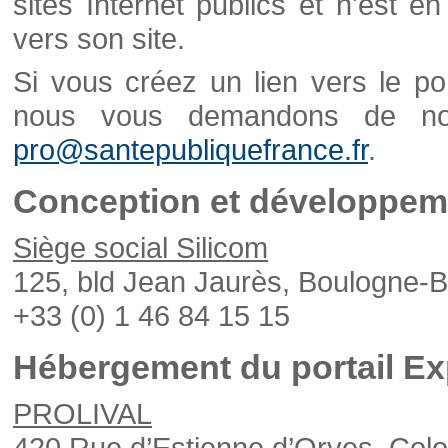
sites Internet publics et n'est e
vers son site.
Si vous créez un lien vers le po
nous vous demandons de nou
pro@santepubliquefrance.fr
.
Conception et développeme
Siège social Silicom
125, bld Jean Jaurès, Boulogne-B
+33 (0) 1 46 84 15 15
Hébergement du portail Ex
PROLIVAL
420 Rue d’Estienne d’Orves, Col