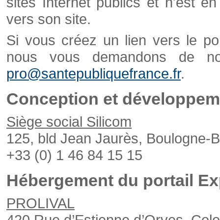
sites Internet publics et n'est e
vers son site.
Si vous créez un lien vers le po
nous vous demandons de nou
pro@santepubliquefrance.fr
.
Conception et développeme
Siège social Silicom
125, bld Jean Jaurès, Boulogne-B
+33 (0) 1 46 84 15 15
Hébergement du portail Ex
PROLIVAL
420 Rue d’Estienne d’Orves, Col