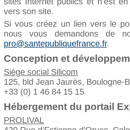
sites Internet publics et n'est e
vers son site.
Si vous créez un lien vers le po
nous vous demandons de nou
pro@santepubliquefrance.fr
.
Conception et développeme
Siège social Silicom
125, bld Jean Jaurès, Boulogne-B
+33 (0) 1 46 84 15 15
Hébergement du portail Ex
PROLIVAL
420 Rue d’Estienne d’Orves, Col