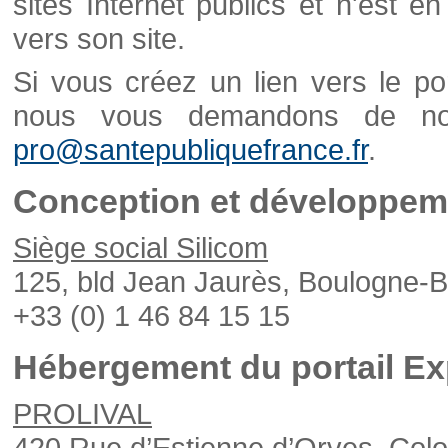
sites Internet publics et n'est e
vers son site.
Si vous créez un lien vers le po
nous vous demandons de nou
pro@santepubliquefrance.fr
.
Conception et développeme
Siège social Silicom
125, bld Jean Jaurès, Boulogne-B
+33 (0) 1 46 84 15 15
Hébergement du portail Ex
PROLIVAL
420 Rue d’Estienne d’Orves, Col