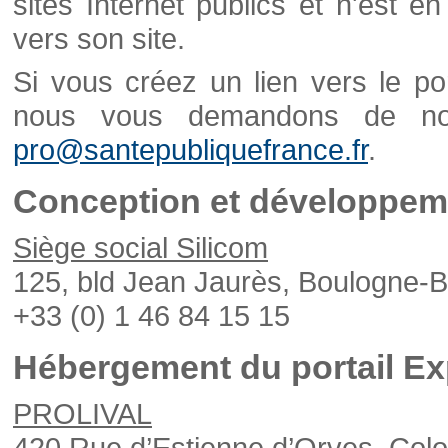
sites Internet publics et n'est e
vers son site.
Si vous créez un lien vers le po
nous vous demandons de nou
pro@santepubliquefrance.fr
.
Conception et développeme
Siège social Silicom
125, bld Jean Jaurès, Boulogne-B
+33 (0) 1 46 84 15 15
Hébergement du portail Ex
PROLIVAL
420 Rue d’Estienne d’Orves, Col