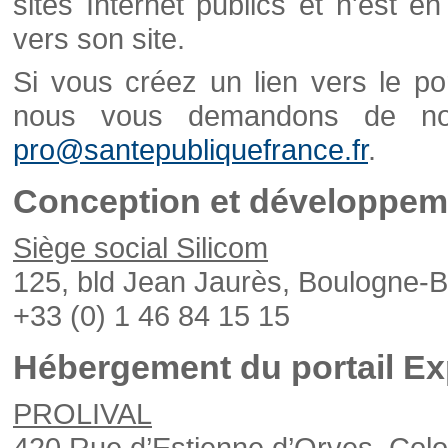
sites Internet publics et n'est e
vers son site.
Si vous créez un lien vers le po
nous vous demandons de nou
pro@santepubliquefrance.fr
.
Conception et développeme
Siège social Silicom
125, bld Jean Jaurès, Boulogne-B
+33 (0) 1 46 84 15 15
Hébergement du portail Ex
PROLIVAL
420 Rue d’Estienne d’Orves, Col