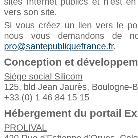
sites Internet publics et n'est e
vers son site.
Si vous créez un lien vers le po
nous vous demandons de nou
pro@santepubliquefrance.fr
.
Conception et développeme
Siège social Silicom
125, bld Jean Jaurès, Boulogne-B
+33 (0) 1 46 84 15 15
Hébergement du portail Ex
PROLIVAL
420 Rue d’Estienne d’Orves, Col