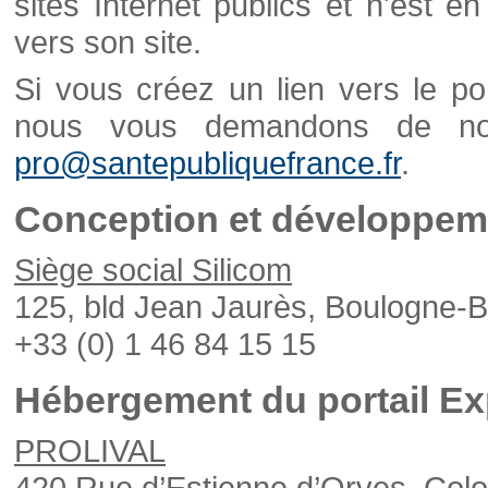
sites Internet publics et n'est e
vers son site.
Si vous créez un lien vers le po
nous vous demandons de nou
pro@santepubliquefrance.fr
.
Conception et développeme
Siège social Silicom
125, bld Jean Jaurès, Boulogne-B
+33 (0) 1 46 84 15 15
Hébergement du portail Ex
PROLIVAL
420 Rue d’Estienne d’Orves, Col