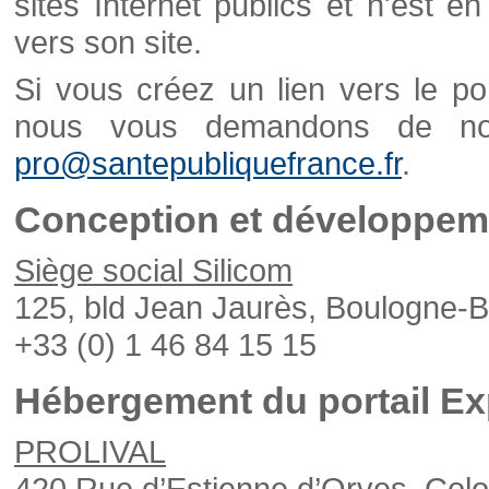
sites Internet publics et n'est e
vers son site.
Si vous créez un lien vers le po
nous vous demandons de nou
pro@santepubliquefrance.fr
.
Conception et développeme
Siège social Silicom
125, bld Jean Jaurès, Boulogne-B
+33 (0) 1 46 84 15 15
Hébergement du portail Ex
PROLIVAL
420 Rue d’Estienne d’Orves, Col