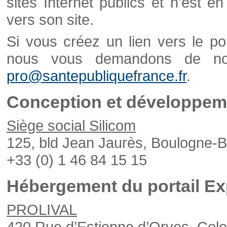
sites Internet publics et n'est e
vers son site.
Si vous créez un lien vers le po
nous vous demandons de nou
pro@santepubliquefrance.fr
.
Conception et développeme
Siège social Silicom
125, bld Jean Jaurès, Boulogne-B
+33 (0) 1 46 84 15 15
Hébergement du portail Ex
PROLIVAL
420 Rue d’Estienne d’Orves, Col