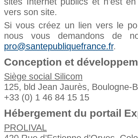
sites Internet publics et n'est e
vers son site.
Si vous créez un lien vers le po
nous vous demandons de nou
pro@santepubliquefrance.fr
.
Conception et développeme
Siège social Silicom
125, bld Jean Jaurès, Boulogne-B
+33 (0) 1 46 84 15 15
Hébergement du portail Ex
PROLIVAL
420 Rue d’Estienne d’Orves, Col