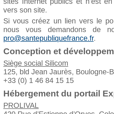
sites Internet publics et n'est e
vers son site.
Si vous créez un lien vers le po
nous vous demandons de nou
pro@santepubliquefrance.fr
.
Conception et développeme
Siège social Silicom
125, bld Jean Jaurès, Boulogne-B
+33 (0) 1 46 84 15 15
Hébergement du portail Ex
PROLIVAL
420 Rue d’Estienne d’Orves, Col