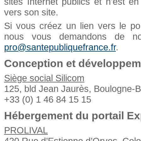
sites Internet publics et n'est e
vers son site.
Si vous créez un lien vers le po
nous vous demandons de nou
pro@santepubliquefrance.fr
.
Conception et développeme
Siège social Silicom
125, bld Jean Jaurès, Boulogne-B
+33 (0) 1 46 84 15 15
Hébergement du portail Ex
PROLIVAL
420 Rue d’Estienne d’Orves, Col