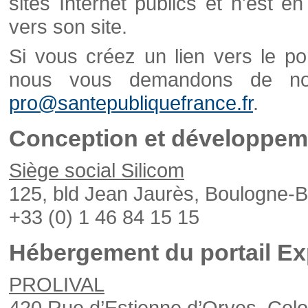
sites Internet publics et n'est e
vers son site.
Si vous créez un lien vers le po
nous vous demandons de nou
pro@santepubliquefrance.fr
.
Conception et développeme
Siège social Silicom
125, bld Jean Jaurès, Boulogne-B
+33 (0) 1 46 84 15 15
Hébergement du portail Ex
PROLIVAL
420 Rue d’Estienne d’Orves, Col