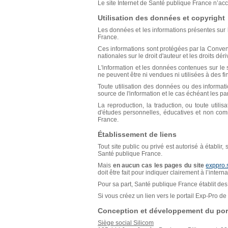
Le site Internet de Santé publique France n’acce
Utilisation des données et copyright
Les données et les informations présentes sur l
France.
Ces informations sont protégées par la Conventio
nationales sur le droit d'auteur et les droits déri
L'information et les données contenues sur le s
ne peuvent être ni vendues ni utilisées à des f
Toute utilisation des données ou des informat
source de l'information et le cas échéant les p
La reproduction, la traduction, ou toute util
d'études personnelles, éducatives et non comm
France.
Établissement de liens
Tout site public ou privé est autorisé à établir
Santé publique France.
Mais
en aucun cas les pages du site
exppro.
doit être fait pour indiquer clairement à l’inter
Pour sa part, Santé publique France établit des 
Si vous créez un lien vers le portail Exp-Pro 
Conception et développement du port
Siège social Silicom