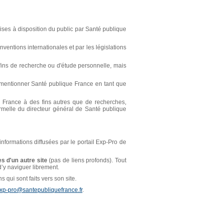
ses à disposition du public par Santé publique
ventions internationales et par les législations
s fins de recherche ou d'étude personnelle, mais
t mentionner Santé publique France en tant que
ue France à des fins autres que de recherches,
ormelle du directeur général de Santé publique
 informations diffusées par le portail Exp-Pro de
s d'un autre site
(pas de liens profonds). Tout
 d’y naviguer librement.
 qui sont faits vers son site.
xp-pro@santepubliquefrance.fr
.