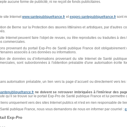
pte aucune forme de publicité, ni ne reçoit de fonds publicitaires.
e site Internet
www.santepubliquefrance.fr
et
exppro.santepubliquefrance.fr
sont mi
n de Berne sur la Protection des œuvres littéraires et artistiques, par d'autres con
vés.
ite Internet peuvent faire l'objet de revues, ou être reproduites ou traduites à de
ins commerciales.
ions provenant du portail Exp-Pro de Santé publique France doit obligatoiremen
artenaires associés à ces données ou informations.
isation de données ou d’informations provenant du site Internet de Santé publiq
erciales, sont subordonnées à l'obtention préalable d'une autorisation écrite f
, sans autorisation préalable, un lien vers la page d’accueil ou directement vers les
santepubliquefrance.fr
ne doivent se retrouver imbriquées à l'intérieur des page
naute qu’il se trouve sur le portail Exp-Pro de Santé publique France et lui permettre
liens uniquement vers des sites Internet publics et n'est en rien responsable de liens
de Santé publique France, nous vous demandons de nous en informer par courriel :
e
ail Exp-Pro