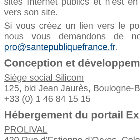
sites Internet publics et n'est e
vers son site.
Si vous créez un lien vers le po
nous vous demandons de nou
pro@santepubliquefrance.fr
.
Conception et développeme
Siège social Silicom
125, bld Jean Jaurès, Boulogne-B
+33 (0) 1 46 84 15 15
Hébergement du portail Ex
PROLIVAL
420 Rue d’Estienne d’Orves, Col