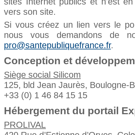
sites Internet publics et n'est e
vers son site.
Si vous créez un lien vers le po
nous vous demandons de nou
pro@santepubliquefrance.fr
.
Conception et développeme
Siège social Silicom
125, bld Jean Jaurès, Boulogne-B
+33 (0) 1 46 84 15 15
Hébergement du portail Ex
PROLIVAL
420 Rue d’Estienne d’Orves, Col