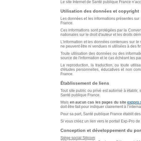
Le site Internet de Santé publique France n’acce
Utilisation des données et copyright
Les données et les informations présentes sur l
France.
Ces informations sont protégées par la Conventio
nationales sur le droit d'auteur et les droits déri
L'information et les données contenues sur le s
ne peuvent être ni vendues ni utilisées à des f
Toute utilisation des données ou des informat
source de l'information et le cas échéant les p
La reproduction, la traduction, ou toute util
d'études personnelles, éducatives et non comm
France.
Établissement de liens
Tout site public ou privé est autorisé à établir
Santé publique France.
Mais
en aucun cas les pages du site
exppro.
doit être fait pour indiquer clairement à l’inter
Pour sa part, Santé publique France établit des 
Si vous créez un lien vers le portail Exp-Pro 
Conception et développement du port
Siège social Silicom