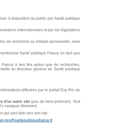
ses à disposition du public par Santé publique
ventions internationales et par les législations
s fins de recherche ou d'étude personnelle, mais
t mentionner Santé publique France en tant que
ue France à des fins autres que de recherches,
ormelle du directeur général de Santé publique
 informations diffusées par le portail Exp-Pro de
s d'un autre site
(pas de liens profonds). Tout
 d’y naviguer librement.
 qui sont faits vers son site.
xp-pro@santepubliquefrance.fr
.