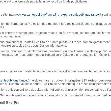
pte aucune forme de publicité, ni ne reçoit de fonds publicitaires.
e site Internet
www.santepubliquefrance.fr
et
exppro.santepubliquefrance.fr
sont mi
n de Berne sur la Protection des œuvres littéraires et artistiques, par d'autres con
vés.
ite Internet peuvent faire l'objet de revues, ou être reproduites ou traduites à de
ins commerciales.
ions provenant du portail Exp-Pro de Santé publique France doit obligatoiremen
artenaires associés à ces données ou informations.
isation de données ou d’informations provenant du site Internet de Santé publiq
erciales, sont subordonnées à l'obtention préalable d'une autorisation écrite f
, sans autorisation préalable, un lien vers la page d’accueil ou directement vers les
santepubliquefrance.fr
ne doivent se retrouver imbriquées à l'intérieur des page
naute qu’il se trouve sur le portail Exp-Pro de Santé publique France et lui permettre
liens uniquement vers des sites Internet publics et n'est en rien responsable de liens
de Santé publique France, nous vous demandons de nous en informer par courriel :
e
ail Exp-Pro