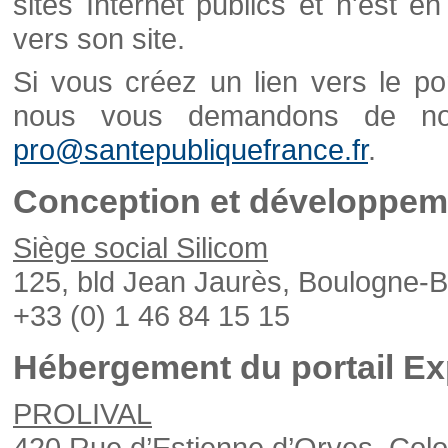
sites Internet publics et n'est e
vers son site.
Si vous créez un lien vers le po
nous vous demandons de nou
pro@santepubliquefrance.fr
.
Conception et développeme
Siège social Silicom
125, bld Jean Jaurès, Boulogne-B
+33 (0) 1 46 84 15 15
Hébergement du portail Ex
PROLIVAL
420 Rue d’Estienne d’Orves, Col