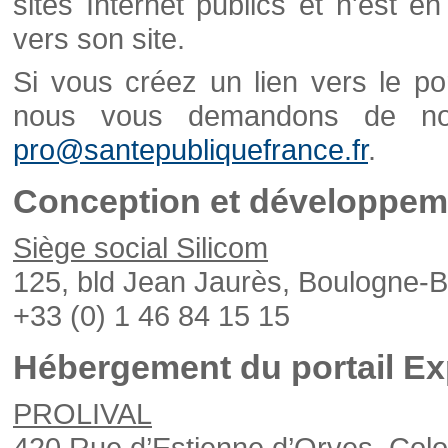
sites Internet publics et n'est e
vers son site.
Si vous créez un lien vers le po
nous vous demandons de nou
pro@santepubliquefrance.fr
.
Conception et développeme
Siège social Silicom
125, bld Jean Jaurès, Boulogne-B
+33 (0) 1 46 84 15 15
Hébergement du portail Ex
PROLIVAL
420 Rue d’Estienne d’Orves, Col