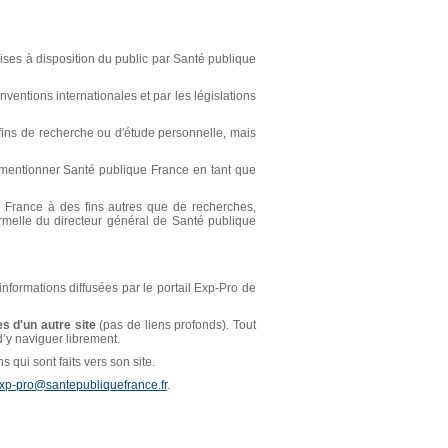
ses à disposition du public par Santé publique
ventions internationales et par les législations
s fins de recherche ou d'étude personnelle, mais
t mentionner Santé publique France en tant que
ue France à des fins autres que de recherches,
ormelle du directeur général de Santé publique
 informations diffusées par le portail Exp-Pro de
s d'un autre site
(pas de liens profonds). Tout
 d’y naviguer librement.
 qui sont faits vers son site.
xp-pro@santepubliquefrance.fr
.