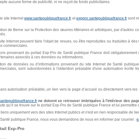
pte aucune forme de publicité, ni ne reçoit de fonds publicitaires.
e site Internet
www.santepubliquefrance.fr
et
exppro.santepubliquefrance.fr
sont mi
n de Berne sur la Protection des œuvres littéraires et artistiques, par d'autres con
vés.
ite Internet peuvent faire l'objet de revues, ou être reproduites ou traduites à de
ins commerciales.
ions provenant du portail Exp-Pro de Santé publique France doit obligatoiremen
artenaires associés à ces données ou informations.
isation de données ou d’informations provenant du site Internet de Santé publiq
erciales, sont subordonnées à l'obtention préalable d'une autorisation écrite f
, sans autorisation préalable, un lien vers la page d’accueil ou directement vers les
santepubliquefrance.fr
ne doivent se retrouver imbriquées à l'intérieur des page
naute qu’il se trouve sur le portail Exp-Pro de Santé publique France et lui permettre
liens uniquement vers des sites Internet publics et n'est en rien responsable de liens
de Santé publique France, nous vous demandons de nous en informer par courriel :
e
ail Exp-Pro