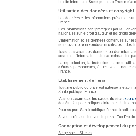
Le site Internet de Santé publique France n’acce
Utilisation des données et copyright
Les données et les informations présentes sur l
France.
Ces informations sont protégées par la Conventio
nationales sur le droit d'auteur et les droits déri
L'information et les données contenues sur le s
ne peuvent être ni vendues ni utilisées à des f
Toute utilisation des données ou des informat
source de l'information et le cas échéant les p
La reproduction, la traduction, ou toute util
d'études personnelles, éducatives et non comm
France.
Établissement de liens
Tout site public ou privé est autorisé à établir
Santé publique France.
Mais
en aucun cas les pages du site
exppro.
doit être fait pour indiquer clairement à l’inter
Pour sa part, Santé publique France établit des 
Si vous créez un lien vers le portail Exp-Pro 
Conception et développement du port
Siège social Silicom