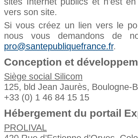
sites Internet publics et n'est e
vers son site.
Si vous créez un lien vers le po
nous vous demandons de nou
pro@santepubliquefrance.fr
.
Conception et développeme
Siège social Silicom
125, bld Jean Jaurès, Boulogne-B
+33 (0) 1 46 84 15 15
Hébergement du portail Ex
PROLIVAL
420 Rue d’Estienne d’Orves, Col