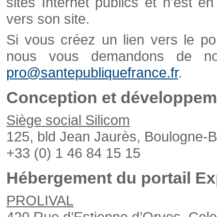
sites Internet publics et n'est e
vers son site.
Si vous créez un lien vers le po
nous vous demandons de nou
pro@santepubliquefrance.fr
.
Conception et développeme
Siège social Silicom
125, bld Jean Jaurès, Boulogne-B
+33 (0) 1 46 84 15 15
Hébergement du portail Ex
PROLIVAL
420 Rue d’Estienne d’Orves, Col