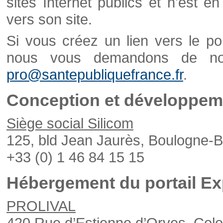
sites Internet publics et n'est e
vers son site.
Si vous créez un lien vers le po
nous vous demandons de nou
pro@santepubliquefrance.fr
.
Conception et développeme
Siège social Silicom
125, bld Jean Jaurès, Boulogne-B
+33 (0) 1 46 84 15 15
Hébergement du portail Ex
PROLIVAL
420 Rue d’Estienne d’Orves, Col