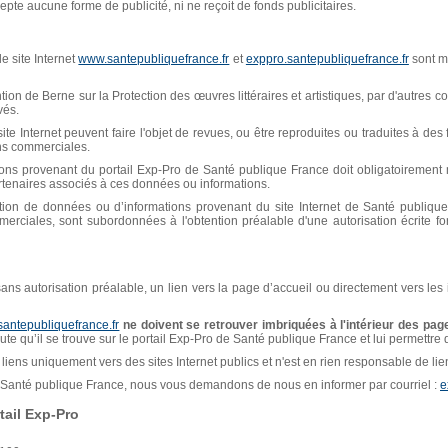
pte aucune forme de publicité, ni ne reçoit de fonds publicitaires.
e site Internet
www.santepubliquefrance.fr
et
exppro.santepubliquefrance.fr
sont mi
n de Berne sur la Protection des œuvres littéraires et artistiques, par d'autres con
vés.
ite Internet peuvent faire l'objet de revues, ou être reproduites ou traduites à de
ins commerciales.
ions provenant du portail Exp-Pro de Santé publique France doit obligatoiremen
artenaires associés à ces données ou informations.
isation de données ou d’informations provenant du site Internet de Santé publiq
erciales, sont subordonnées à l'obtention préalable d'une autorisation écrite f
, sans autorisation préalable, un lien vers la page d’accueil ou directement vers les
santepubliquefrance.fr
ne doivent se retrouver imbriquées à l'intérieur des page
naute qu’il se trouve sur le portail Exp-Pro de Santé publique France et lui permettre
liens uniquement vers des sites Internet publics et n'est en rien responsable de liens
de Santé publique France, nous vous demandons de nous en informer par courriel :
e
ail Exp-Pro