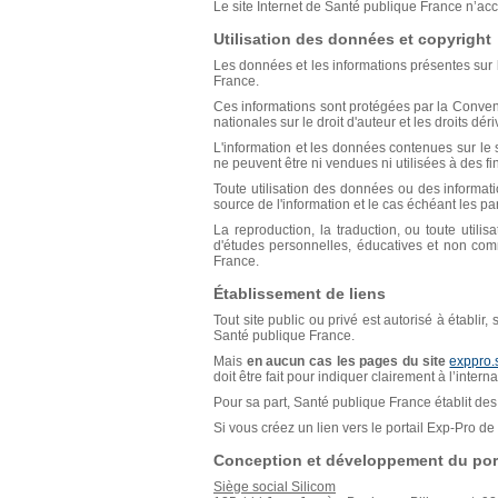
Le site Internet de Santé publique France n’acce
Utilisation des données et copyright
Les données et les informations présentes sur l
France.
Ces informations sont protégées par la Conventio
nationales sur le droit d'auteur et les droits déri
L'information et les données contenues sur le s
ne peuvent être ni vendues ni utilisées à des f
Toute utilisation des données ou des informat
source de l'information et le cas échéant les p
La reproduction, la traduction, ou toute util
d'études personnelles, éducatives et non comm
France.
Établissement de liens
Tout site public ou privé est autorisé à établir
Santé publique France.
Mais
en aucun cas les pages du site
exppro.
doit être fait pour indiquer clairement à l’inter
Pour sa part, Santé publique France établit des 
Si vous créez un lien vers le portail Exp-Pro 
Conception et développement du port
Siège social Silicom