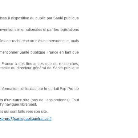
ses à disposition du public par Santé publique
ventions internationales et par les législations
s fins de recherche ou d'étude personnelle, mais
t mentionner Santé publique France en tant que
ue France à des fins autres que de recherches,
ormelle du directeur général de Santé publique
 informations diffusées par le portail Exp-Pro de
s d'un autre site
(pas de liens profonds). Tout
 d’y naviguer librement.
 qui sont faits vers son site.
xp-pro@santepubliquefrance.fr
.