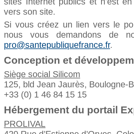
sites Internet publics et n'est e
vers son site.
Si vous créez un lien vers le po
nous vous demandons de nou
pro@santepubliquefrance.fr
.
Conception et développeme
Siège social Silicom
125, bld Jean Jaurès, Boulogne-B
+33 (0) 1 46 84 15 15
Hébergement du portail Ex
PROLIVAL
420 Rue d’Estienne d’Orves, Col