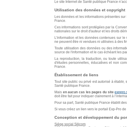
Le site Internet de Santé publique France n’acce
Utilisation des données et copyright
Les données et les informations présentes sur l
France.
Ces informations sont protégées par la Conventio
nationales sur le droit d'auteur et les droits déri
L'information et les données contenues sur le s
ne peuvent être ni vendues ni utilisées à des f
Toute utilisation des données ou des informat
source de l'information et le cas échéant les p
La reproduction, la traduction, ou toute util
d'études personnelles, éducatives et non comm
France.
Établissement de liens
Tout site public ou privé est autorisé à établir
Santé publique France.
Mais
en aucun cas les pages du site
exppro.
doit être fait pour indiquer clairement à l’inter
Pour sa part, Santé publique France établit des 
Si vous créez un lien vers le portail Exp-Pro 
Conception et développement du port
Siège social Silicom