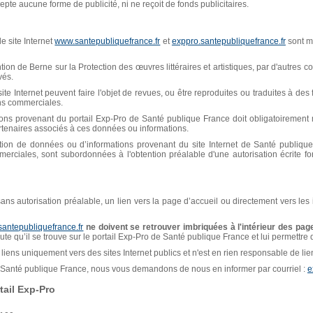
pte aucune forme de publicité, ni ne reçoit de fonds publicitaires.
e site Internet
www.santepubliquefrance.fr
et
exppro.santepubliquefrance.fr
sont mi
n de Berne sur la Protection des œuvres littéraires et artistiques, par d'autres con
vés.
ite Internet peuvent faire l'objet de revues, ou être reproduites ou traduites à de
ins commerciales.
ions provenant du portail Exp-Pro de Santé publique France doit obligatoiremen
artenaires associés à ces données ou informations.
isation de données ou d’informations provenant du site Internet de Santé publiq
erciales, sont subordonnées à l'obtention préalable d'une autorisation écrite f
, sans autorisation préalable, un lien vers la page d’accueil ou directement vers les
santepubliquefrance.fr
ne doivent se retrouver imbriquées à l'intérieur des page
naute qu’il se trouve sur le portail Exp-Pro de Santé publique France et lui permettre
liens uniquement vers des sites Internet publics et n'est en rien responsable de liens
de Santé publique France, nous vous demandons de nous en informer par courriel :
e
ail Exp-Pro