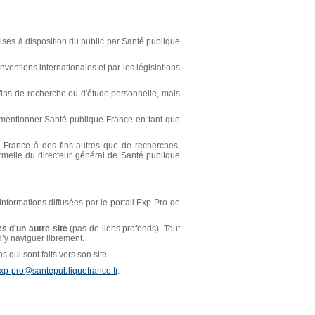
ses à disposition du public par Santé publique
ventions internationales et par les législations
s fins de recherche ou d'étude personnelle, mais
t mentionner Santé publique France en tant que
ue France à des fins autres que de recherches,
ormelle du directeur général de Santé publique
 informations diffusées par le portail Exp-Pro de
s d'un autre site
(pas de liens profonds). Tout
 d’y naviguer librement.
 qui sont faits vers son site.
xp-pro@santepubliquefrance.fr
.