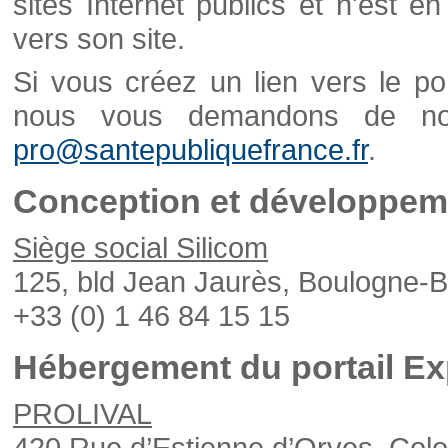
sites Internet publics et n'est e
vers son site.
Si vous créez un lien vers le po
nous vous demandons de nou
pro@santepubliquefrance.fr
.
Conception et développeme
Siège social Silicom
125, bld Jean Jaurès, Boulogne-B
+33 (0) 1 46 84 15 15
Hébergement du portail Ex
PROLIVAL
420 Rue d’Estienne d’Orves, Col