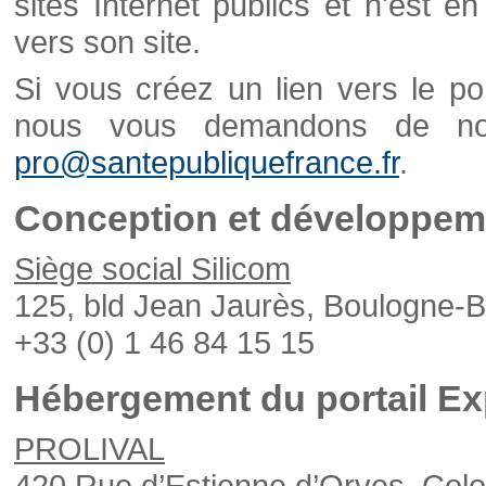
sites Internet publics et n'est e
vers son site.
Si vous créez un lien vers le po
nous vous demandons de nou
pro@santepubliquefrance.fr
.
Conception et développeme
Siège social Silicom
125, bld Jean Jaurès, Boulogne-B
+33 (0) 1 46 84 15 15
Hébergement du portail Ex
PROLIVAL
420 Rue d’Estienne d’Orves, Col